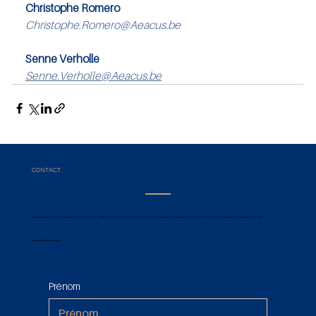
Christophe Romero
Christophe.Romero@Aeacus.be
Senne Verholle
Senne.Verholle@Aeacus.be
CONTACT
Aeacus Lawyers est à votre service pour toutes vos questions juridiques. Vous pouvez nous contacter via l'adresse e-mail ci-dessous ou en remplissant le formulaire ci-dessous.
secretariaat@aeacus.be
Prénom