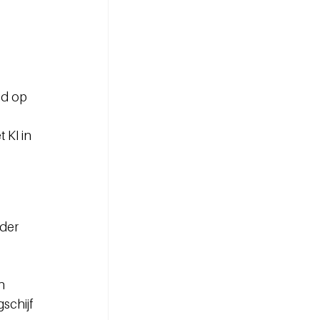
d op 
KI in 
der 
n 
chijf 