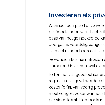
Investeren als pri
Wanneer een pand privé wordt
privédoeleinden wordt gebruik
basis van het geïndexeerde kad
doorgaans voordelig, aangezie
de regel minder bedraagt dan
 Bovendien kunnen intresten op een lening in mindering worden gebracht op het 
onroerend inkomen, wat extra 
Indien het vastgoed echter pr
regime. In dat geval worden de
kostenforfait van veertig proce
meebrengen, zeker wanneer h
pensioen komt. Hierdoor kunne