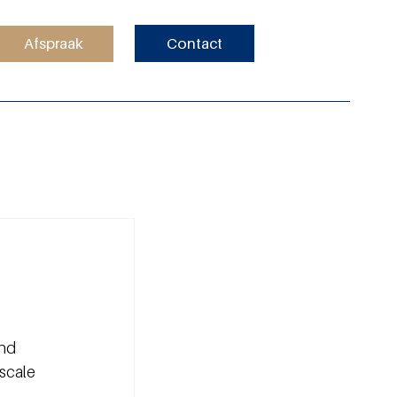
Afspraak
Contact
nd 
scale 