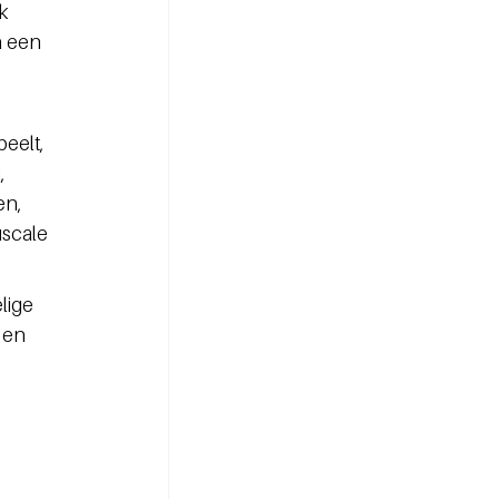
k 
n een 
eelt, 
 
n, 
scale 
lige 
 en 