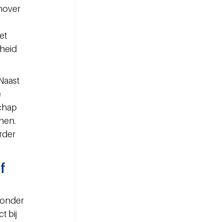
nover 
et 
heid 
aast 
 
chap 
nen. 
rder 
f 
ronder 
 bij 