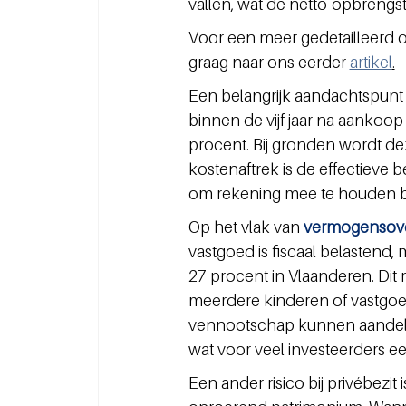
vallen, wat de netto-opbrengst
Voor een meer gedetailleerd 
graag naar ons eerder 
artikel
.
Een belangrijk aandachtspunt bi
binnen de vijf jaar na aankoo
procent. Bij gronden wordt deze
kostenaftrek is de effectieve be
om rekening mee te houden bij
Op het vlak van 
vermogensove
vastgoed is fiscaal belastend,
27 procent in Vlaanderen. Dit
meerdere kinderen of vastgoed 
vennootschap kunnen aandele
wat voor veel investeerders e
Een ander risico bij privébezit i