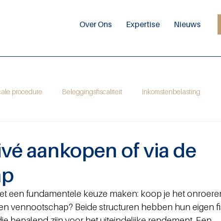
Over Ons
Expertise
Nieuws
cale procedure
Beleggingsfiscaliteit
Inkomstenbelasting
ivé aankopen of via de
ap
moet een fundamentele keuze maken: koop je het onroere
een vennootschap? Beide structuren hebben hun eigen fi
die bepalend zijn voor het uiteindelijke rendement. Een 