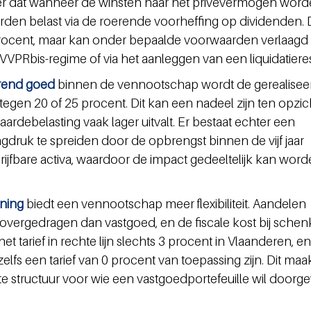
ter dat wanneer de winsten naar het privévermogen word
en belast via de roerende voorheffing op dividenden. D
procent, maar kan onder bepaalde voorwaarden verlaagd 
VVPRbis-regime of via het aanleggen van een liquidatiere
rend goed
 binnen de vennootschap wordt de gerealisee
gen 20 of 25 procent. Dit kan een nadeel zijn ten opzic
ardebelasting vaak lager uitvalt. Er bestaat echter een 
gdruk te spreiden door de opbrengst binnen de vijf jaar 
rijfbare activa, waardoor de impact gedeeltelijk kan word
ning 
biedt een vennootschap meer flexibiliteit. Aandelen 
rgedragen dan vastgoed, en de fiscale kost bij schenki
 tarief in rechte lijn slechts 3 procent in Vlaanderen, en 
lfs een tarief van 0 procent van toepassing zijn. Dit maa
 structuur voor wie een vastgoedportefeuille wil doorge