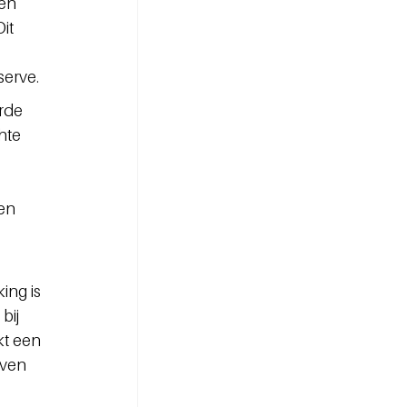
en 
it 
serve.
rde 
hte 
en 
ng is 
bij 
kt een 
ven 