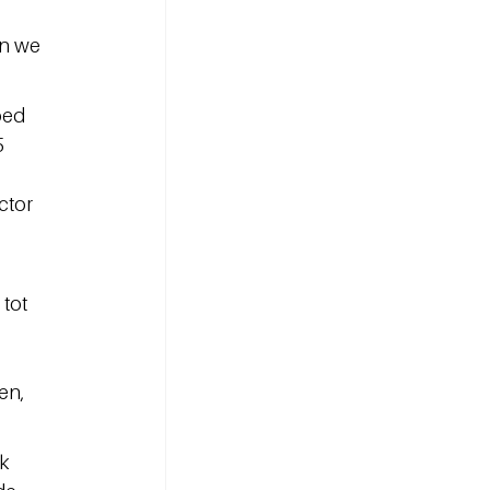
n we 
oed 
 
ctor 
tot 
n, 
k 