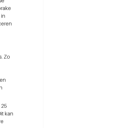
de 
prake 
in 
ceren 
. Zo 
en 
n 
 25 
it kan 
e 