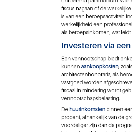
onroerend patrimonium. Wanne
fiscus nagaan of de werkelij
is van een beroepsactiviteit. 
werkelijkheid een professionele
als beroepsinkomen, wat leidt 
Investeren via ee
Een vennootschap biedt enkele
kunnen 
aankoopkosten
, zoal
architectenhonoraria, als ber
vastgoed worden afgeschreven
fiscaal in mindering wordt gebr
vennootschapsbelasting.
De 
huurinkomsten 
binnen een
procent, afhankelijk van de g
voordeliger zijn dan de progre