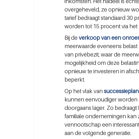
inkomsten. Het nadeel is ech
overgeheveld, ze opnieuw word
tarief bedraagt standaard 30 
worden tot 15 procent via het 
Bij de 
verkoop van een onroe
meerwaarde eveneens belast te
van privébezit, waar de meerwa
mogelijkheid om deze belastin
opnieuw te investeren in afsch
beperkt.
Op het vlak van 
successieplan
kunnen eenvoudiger worden ove
doorgaans lager. Zo bedraagt het
familiale ondernemingen kan ze
vennootschap een interessante
aan de volgende generatie.