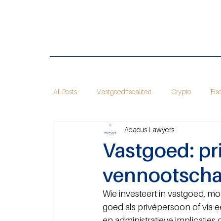
All Posts
Vastgoedfiscaliteit
Crypto
Fis
Aeacus Lawyers
Vastgoed: pr
vennootsch
Wie investeert in vastgoed, 
goed als privépersoon of via 
en administratieve implicaties 