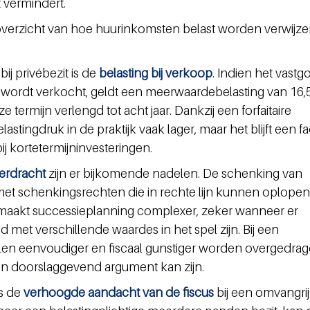
 vermindert.
overzicht van hoe huurinkomsten belast worden verwijze
j privébezit is de 
belasting bij verkoop
. Indien het vastg
p wordt verkocht, geldt een meerwaardebelasting van 16,5
 termijn verlengd tot acht jaar. Dankzij een forfaitaire 
lastingdruk in de praktijk vaak lager, maar het blijft een fa
 kortetermijninvesteringen.
rdracht 
zijn er bijkomende nadelen. De schenking van 
 met schenkingsrechten die in rechte lijn kunnen oplopen 
 maakt successieplanning complexer, zeker wanneer er 
met verschillende waardes in het spel zijn. Bij een 
n eenvoudiger en fiscaal gunstiger worden overgedrage
en doorslaggevend argument kan zijn.
s de 
verhoogde aandacht van de fiscus
 bij een omvangrij