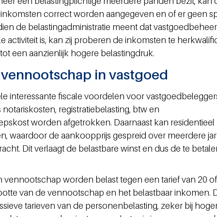
er een belastingplichtige meerdere panden bezit, kan 
ke inkomsten correct worden aangegeven en of er geen s
Indien de belastingadministratie meent dat vastgoedbeheer 
 activiteit is, kan zij proberen de inkomsten te herkwalifi
tot een aanzienlijk hogere belastingdruk.
n vennootschap in vastgoed
 interessante fiscale voordelen voor vastgoedbeleggers
s notariskosten, registratiebelasting, btw en 
oepskost worden afgetrokken. Daarnaast kan residentieel 
, waardoor de aankoopprijs gespreid over meerdere jar
acht. Dit verlaagt de belastbare winst en dus de te betale
 vennootschap worden belast tegen een tarief van 20 of
rootte van de vennootschap en het belastbaar inkomen. D
ssieve tarieven van de personenbelasting, zeker bij hoger