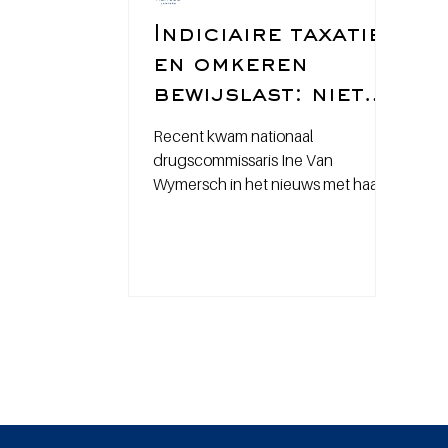
Indiciaire taxatie
en omkeren
bewijslast: niets
nieuws onder de
Recent kwam nationaal
zon?
drugscommissaris Ine Van
Wymersch in het nieuws met haar
oproep om de bewijslast om te
draaien bij personen die...