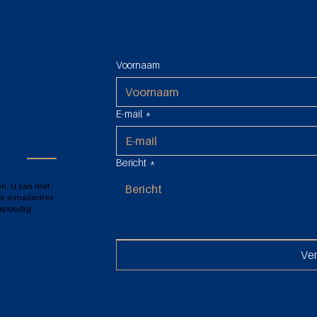
Voornaam
E-mail
*
Bericht
*
en. U kan met
e e-mailadres
 spoedig
Ve