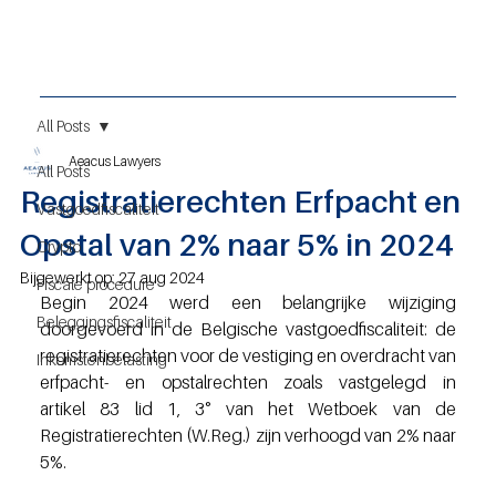
All Posts
Aeacus Lawyers
All Posts
Registratierechten Erfpacht en
Vastgoedfiscaliteit
Opstal van 2% naar 5% in 2024
Crypto
Bijgewerkt op:
27 aug 2024
Fiscale procedure
Begin 2024 werd een belangrijke wijziging 
Beleggingsfiscaliteit
doorgevoerd in de Belgische vastgoedfiscaliteit: de 
registratierechten voor de vestiging en overdracht van 
Inkomstenbelasting
erfpacht- en opstalrechten zoals vastgelegd in 
artikel 83 lid 1, 3° van het Wetboek van de 
Registratierechten (W.Reg.) zijn verhoogd van 2% naar 
5%.