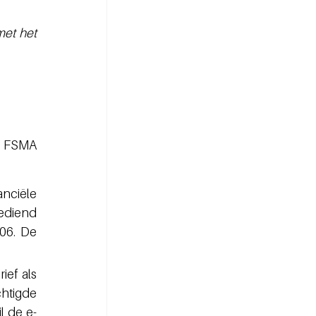
et het 
e FSMA 
nciële 
diend 
06. De 
ef als 
tigde 
l de e-