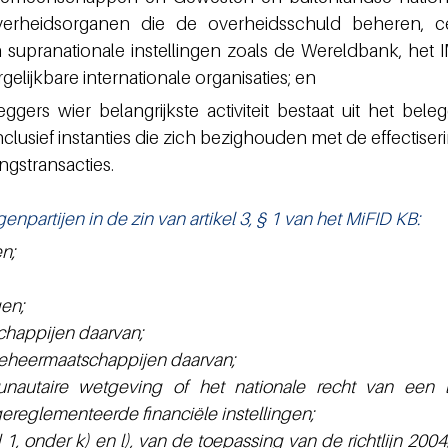
verheidsorganen die de overheidsschuld beheren, cen
 supranationale instellingen zoals de Wereldbank, het I
elijkbare internationale organisaties; en
eggers wier belangrijkste activiteit bestaat uit het beleg
nclusief instanties die zich bezighouden met de effectiseri
ngstransacties.
partijen in de zin van artikel 3, § 1 van het MiFID KB:
n;
en;
chappijen daarvan;
eheermaatschappijen daarvan;
autaire wetgeving of het nationale recht van een lid
reglementeerde financiële instellingen;
id 1, onder k) en l), van de toepassing van de richtlijn 2004