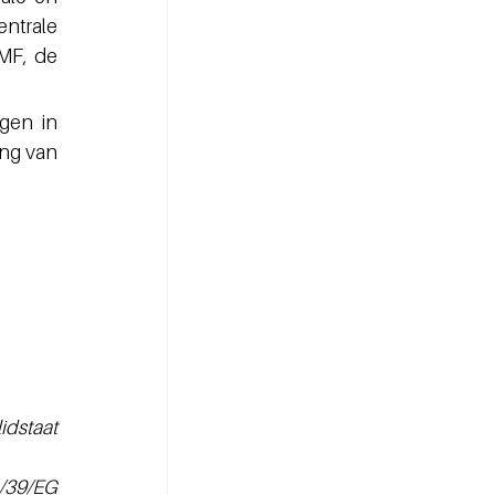
trale 
MF, de 
gen in 
ng van 
staat 
/39/EG 