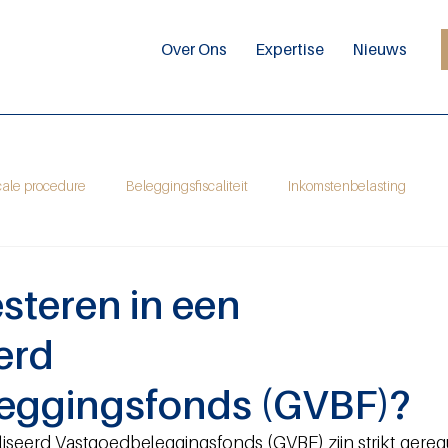
Over Ons
Expertise
Nieuws
cale procedure
Beleggingsfiscaliteit
Inkomstenbelasting
steren in een
erd
eggingsfonds (GVBF)?
iseerd Vastgoedbeleggingsfonds (GVBF) zijn strikt geregu