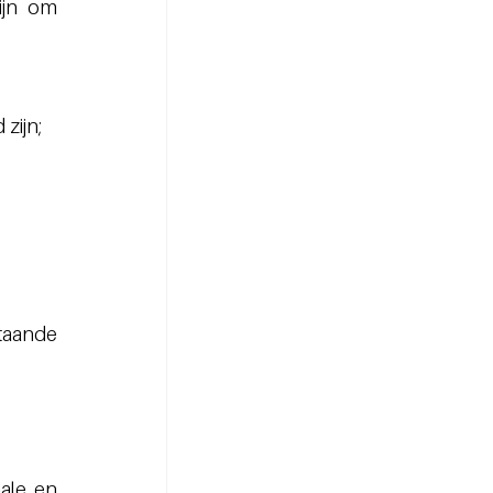
n om 	
zijn;
aande 
le en 