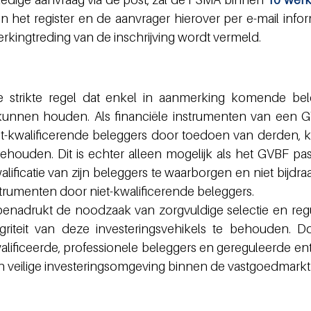
in het register en de aanvrager hierover per e-mail infor
rkingtreding van de inschrijving wordt vermeld.
e strikte regel dat enkel in aanmerking komende bele
nnen houden. Als financiële instrumenten van een GV
-kwalificerende beleggers door toedoen van derden, k
 behouden. Dit is echter alleen mogelijk als het GVBF pa
ficatie van zijn beleggers te waarborgen en niet bijdraa
instrumenten door niet-kwalificerende beleggers.
enadrukt de noodzaak van zorgvuldige selectie en regu
iteit van deze investeringsvehikels te behouden. Do
ificeerde, professionele beleggers en gereguleerde entit
n veilige investeringsomgeving binnen de vastgoedmarkt