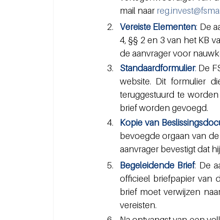
mail naar 
reg.invest@fsma
Vereiste Elementen
: De a
4, §§ 2 en 3 van het KB 
de aanvrager voor nauwkeur
Standaardformulier
:
 De F
website. Dit formulier d
teruggestuurd te worden 
brief worden gevoegd.
Kopie van Beslissingsdo
bevoegde orgaan van de a
aanvrager bevestigt dat h
Begeleidende Brief
: De a
officieel briefpapier va
brief moet verwijzen naa
vereisten.
Na ontvangst van een voll