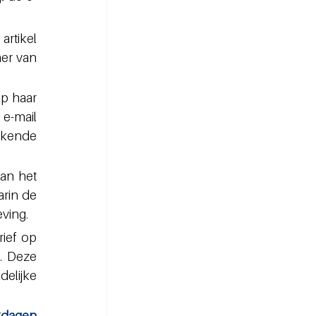
rtikel 
er van 
p haar 
e-mail 
ekende 
an het 
rin de 
ving.
ef op 
. Deze 
elijke 
kdagen