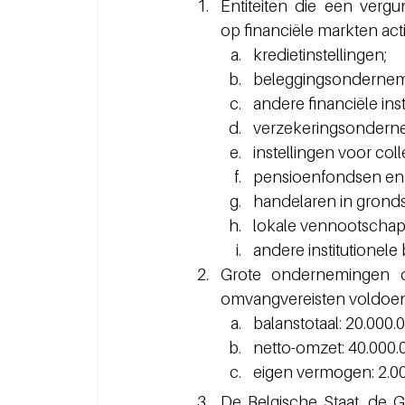
Entiteiten die een ver
op financiële markten acti
kredietinstellingen;
beleggingsondernem
andere financiële in
verzekeringsondern
instellingen voor co
pensioenfondsen en 
handelaren in gronds
lokale vennootscha
andere institutionele
Grote ondernemingen 
omvangvereisten voldoen
balanstotaal: 20.000.
netto-omzet: 40.000.
eigen vermogen: 2.0
De Belgische Staat, de