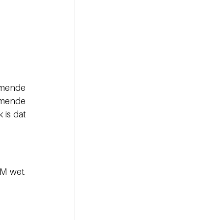
mende 
omende 
is dat 
FM wet
. 