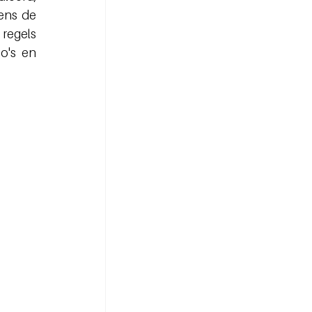
ens de 
egels 
o's en 