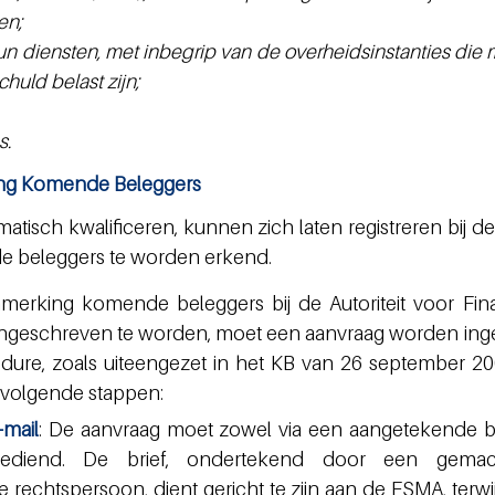
en;
n diensten, met inbegrip van de overheidsinstanties die m
uld belast zijn;
s.
ing Komende Beleggers
atisch kwalificeren, kunnen zich laten registreren bij d
e beleggers te worden erkend. 
nmerking komende beleggers bij de Autoriteit voor Fina
ingeschreven te worden, moet een aanvraag worden inge
dure, zoals uiteengezet in het KB van 26 september 20
volgende stappen:
-mail
: De aanvraag moet zowel via een aangetekende bri
gediend. De brief, ondertekend door een gemach
rechtspersoon, dient gericht te zijn aan de FSMA, terwij