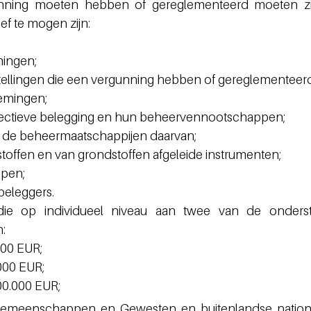
gunning moeten hebben of gereglementeerd moeten zij
ef te mogen zijn:
ingen;
stellingen die een vergunning hebben of gereglementeerd 
emingen;
llectieve belegging en hun beheervennootschappen;
de beheermaatschappijen daarvan;
toffen en van grondstoffen afgeleide instrumenten;
ppen;
 beleggers.
die 
op individueel niveau aan twee van de onderst
:
000 EUR;
000 EUR;
00.000 EUR;
 Gemeenschappen en Gewesten en buitenlandse nationa