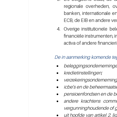
regionale overheden, o
banken, internationale en
ECB, de EIB en andere verg
Overige institutionele bel
financiële instrumenten, i
activa of andere financieri
De in aanmerking komende tegen
beleggingsonderneminge
kredietinstellingen;
verzekeringsonderneming
icbe's en de beheermaats
pensioenfondsen en de b
andere krachtens commun
vergunninghoudende of ge
uit hoofde van 
artikel 2
, l