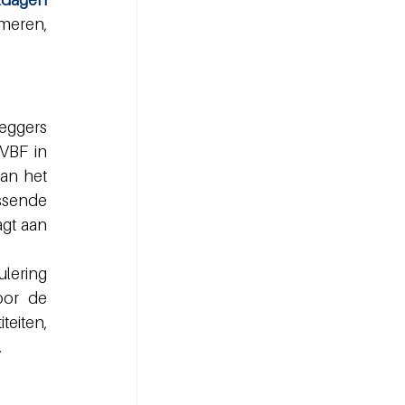
meren, 
ggers 
BF in 
an het 
ssende 
gt aan 
lering 
or de 
eiten, 
.