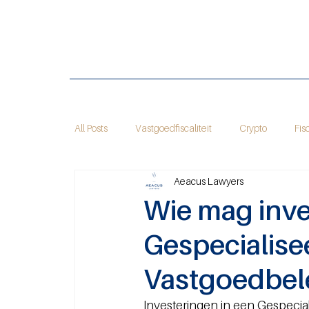
All Posts
Vastgoedfiscaliteit
Crypto
Fis
Aeacus Lawyers
Wie mag inve
Gespecialise
Vastgoedbel
Investeringen in een Gespecial