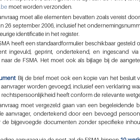
.be
 moet worden verzonden.
anvraag moet alle elementen bevatten zoals vereist door a
van 26 september 2006, inclusief het ondernemingsnumm
ige identificatie in het register.
SMA heeft een standaardformulier beschikbaar gesteld o
ient ingevuld, geprint, ondertekend, en ingescand via 
naar de FSMA. Het moet ook als bijlage bij de aanget
cument
:
 Bij de brief moet ook een kopie van het besluit v
anvrager worden gevoegd, inclusief een verklaring waa
ij rechtspersoonlijkheid heeft conform de relevante wetge
anvraag moet vergezeld gaan van een begeleidende bri
n de aanvrager, ondertekend door een bevoegd persoon
r de bijgevoegde documenten zonder specifieke inhoud
edige aanvraag via de post, zal de FSMA binnen 
10 wer